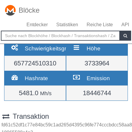
Blöcke
Entdecker
Statistiken
Reiche Liste
API
Schwierigkeitsgrad
Höhe
657724510310
3733964
Hashrate
Emission
5481.0
18446744
Mh/s
Transaktion
fd61c52df1c77e84bc59c1ad265d4395c96fe774cccbdcc58aa8