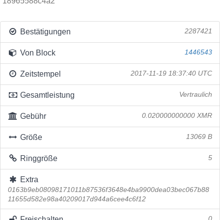
18965588c4a2
Bestätigungen
2287421
Von Block
1446543
Zeitstempel
2017-11-19 18:37:40 UTC
Gesamtleistung
Vertraulich
Gebühr
0.020000000000 XMR
Größe
13069 B
Ringgröße
5
Extra
0163b9eb08098171011b87536f3648e4ba9900dea03bec067b88
11655d582e98a40209017d944a6cee4c6f12
Freischalten
0