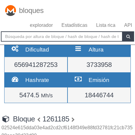
bloques
explorador
Estadísticas
Lista rica
API
Dificultad
Altura
656941287253
3733958
Hashrate
Emisión
5474.5
18446744
Mh/s
Bloque
1261185
02524e615dda03e4ad2cd2cf6148f349e88fd32781fc21cb735