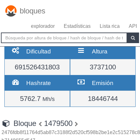
bloques
explorador
Estadísticas
Lista rica
API
Dificultad
Altura
691526431803
3737100
Hashrate
Emisión
5762.7
18446744
Mh/s
Bloque
1479500
2476fdb8f11764d5ab87c3188f2d520cf598b2be1e2c515278c8