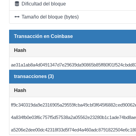
Dificultad del bloque
Tamaño del bloque (bytes)
Transacción en Coinbase
Hash
ae31a1ab8a4d0491347d7e29639da90865b85ff80f01f524cbdd8
transacciones (3)
Hash
ff9c340319da9e2316905a29559fcba49cbf3f645f6882ced90062
4a834fb0e03f6c757f5d57538a2a05562e23280b1c1ade74bd8a
a5206e2dee00dc42318f33d5f74ed4a460adc8791822504e6c18