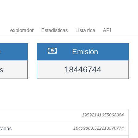
explorador
Estadísticas
Lista rica
API
e
Emisión
18446744
s
19592141055068084
radas
16409883.522213570774