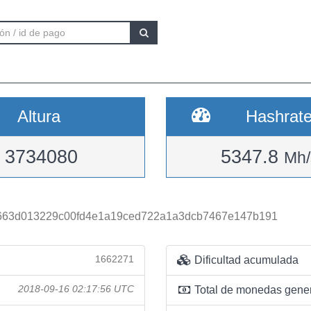
Altura
Hashrat
3734080
5347.8
Mh/
663d013229c00fd4e1a19ced722a1a3dcb7467e147b191
1662271
Dificultad acumulada
2018-09-16 02:17:56 UTC
Total de monedas gene