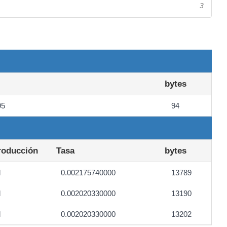
3
bytes
95
94
producción
Tasa
bytes
l
0.002175740000
13789
l
0.002020330000
13190
l
0.002020330000
13202