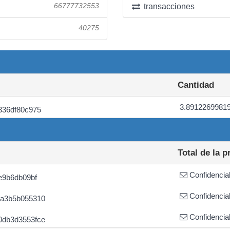
66777732553
transacciones
40275
Cantidad
3.8912269981
336df80c975
Total de la 
Confidencia
e9b6db09bf
Confidencia
ea3b5b055310
Confidencia
0db3d3553fce