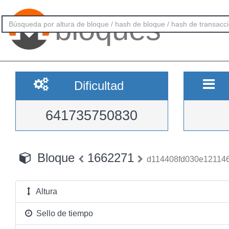
bloques
Dificultad
641735750830
Bloque
1662271
d114408fd030e12114
Altura
Sello de tiempo