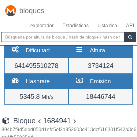
bloques
explorador
Estadísticas
Lista rica
API
Dificultad
Altura
641495510278
3734124
Hashrate
Emisión
5345.8
18446744
Mh/s
Bloque
1684941
894b7f9d5dbd050d1efc5ef2a952603e413dcf616301f542a3e6