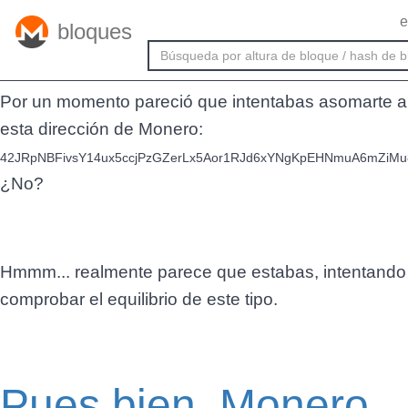
e
bloques
Uh-oh
Por un momento pareció que intentabas asomarte a
esta dirección de Monero:
42JRpNBFivsY14ux5ccjPzGZerLx5Aor1RJd6xYNgKpEHNmuA6mZiM
¿No?
Hmmm... realmente parece que estabas, intentando
comprobar el equilibrio de este tipo.
Pues bien, Monero