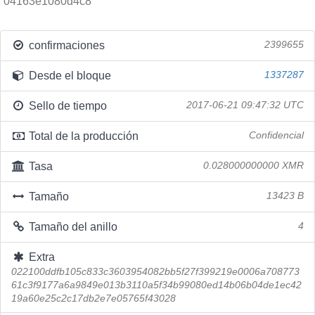
04163e1080d4c8
confirmaciones
2399655
Desde el bloque
1337287
Sello de tiempo
2017-06-21 09:47:32 UTC
Total de la producción
Confidencial
Tasa
0.028000000000 XMR
Tamaño
13423 B
Tamaño del anillo
4
Extra
022100ddfb105c833c3603954082bb5f27f399219e0006a708773
61c3f9177a6a9849e013b3110a5f34b99080ed14b06b04de1ec42
19a60e25c2c17db2e7e05765f43028