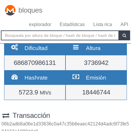
bloques
explorador
Estadísticas
Lista rica
API
Dificultad
Altura
686870986131
3736942
Hashrate
Emisión
5723.9
18446744
Mh/s
Transacción
06b2adb8a06e1d33636c0a47c35b6eaec42124d4adc6f73fe5