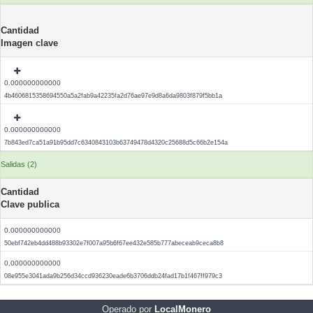
Cantidad
Imagen clave
0.000000000000
4b4606815358694550a5a2fab9a42235fa2d76ae97e9d8a6da9803f879f5bb1a
0.000000000000
7b843ed7ca51a91b95dd7c6340843103b63749478d4320c25688d5c66b2e154a
Salidas (2)
Cantidad
Clave publica
0.000000000000
50ebf742eb4dd488b93302e7f007a95b6f67ee432e585b777abeceab9ceca8b8
0.000000000000
08e955e3041ada9b256d34ccd936230eade6b3706ddb24fad17b1f467ff979c3
Operado por
LocalMonero