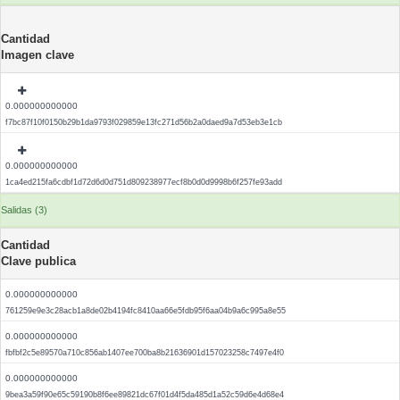
Cantidad
Imagen clave
0.000000000000
f7bc87f10f0150b29b1da9793f029859e13fc271d56b2a0daed9a7d53eb3e1cb
0.000000000000
1ca4ed215fa6cdbf1d72d6d0d751d809238977ecf8b0d0d9998b6f257fe93add
Salidas (3)
Cantidad
Clave publica
0.000000000000
761259e9e3c28acb1a8de02b4194fc8410aa66e5fdb95f6aa04b9a6c995a8e55
0.000000000000
fbfbf2c5e89570a710c856ab1407ee700ba8b21636901d157023258c7497e4f0
0.000000000000
9bea3a59f90e65c59190b8f6ee89821dc67f01d4f5da485d1a52c59d6e4d68e4