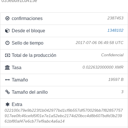
035ebd91cd415e
confirmaciones
2387453
Desde el bloque
1348102
Sello de tiempo
2017-07-06 06:49:58 UTC
Total de la producción
Confidencial
Tasa
0.022632000000 XMR
Tamaño
19597 B
Tamaño del anillo
3
Extra
022100c79e9b223f1b042977bd1cf9b557df570029bb7f82857757
917ee0fc46cefd5f01e7e1a52ebc2174d20bcc4d8b607bdfd3b239
61bf80af47e6cb77ef9abc4a6a14