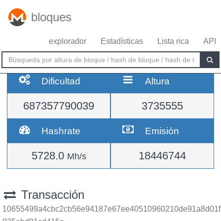
bloques
explorador
Estadísticas
Lista rica
API
Dificultad
Altura
687357790039
3735555
Hashrate
Emisión
5728.0
18446744
Mh/s
Transacción
10655499a4cbc2cb56e94187e67ee40510960210de91a8d01f