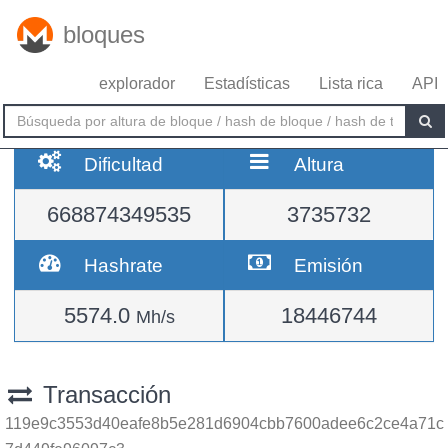
bloques
explorador
Estadísticas
Lista rica
API
Dificultad
Altura
668874349535
3735732
Hashrate
Emisión
5574.0
18446744
Mh/s
Transacción
119e9c3553d40eafe8b5e281d6904cbb7600adee6c2ce4a71c