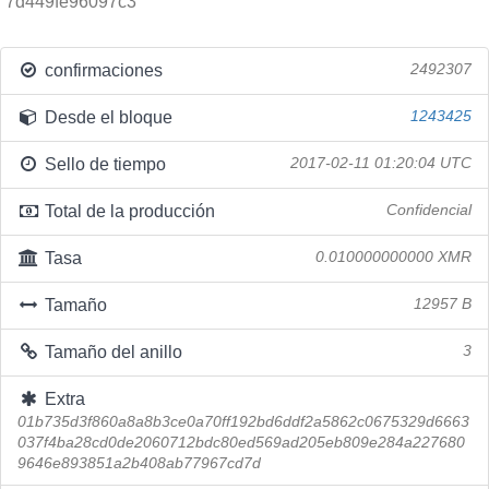
7d449fe96097c3
confirmaciones
2492307
Desde el bloque
1243425
Sello de tiempo
2017-02-11 01:20:04 UTC
Total de la producción
Confidencial
Tasa
0.010000000000 XMR
Tamaño
12957 B
Tamaño del anillo
3
Extra
01b735d3f860a8a8b3ce0a70ff192bd6ddf2a5862c0675329d6663
037f4ba28cd0de2060712bdc80ed569ad205eb809e284a227680
9646e893851a2b408ab77967cd7d