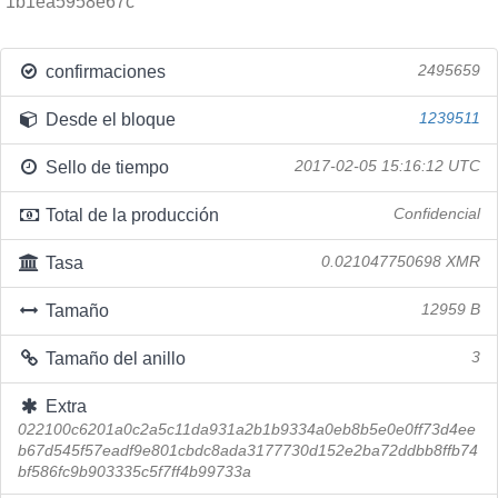
1b1ea5958e67c
confirmaciones
2495659
Desde el bloque
1239511
Sello de tiempo
2017-02-05 15:16:12 UTC
Total de la producción
Confidencial
Tasa
0.021047750698 XMR
Tamaño
12959 B
Tamaño del anillo
3
Extra
022100c6201a0c2a5c11da931a2b1b9334a0eb8b5e0e0ff73d4ee
b67d545f57eadf9e801cbdc8ada3177730d152e2ba72ddbb8ffb74
bf586fc9b903335c5f7ff4b99733a