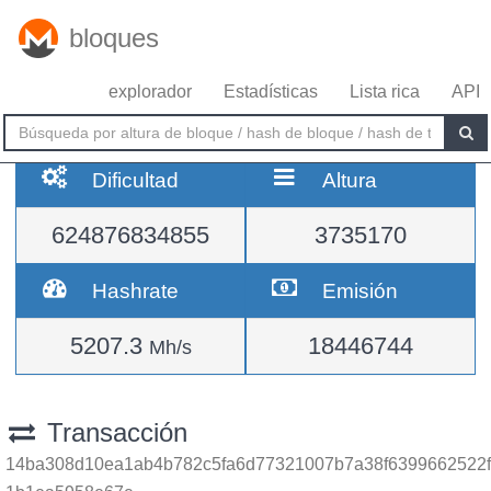
bloques
explorador
Estadísticas
Lista rica
API
Dificultad
Altura
624876834855
3735170
Hashrate
Emisión
5207.3
18446744
Mh/s
Transacción
14ba308d10ea1ab4b782c5fa6d77321007b7a38f6399662522f