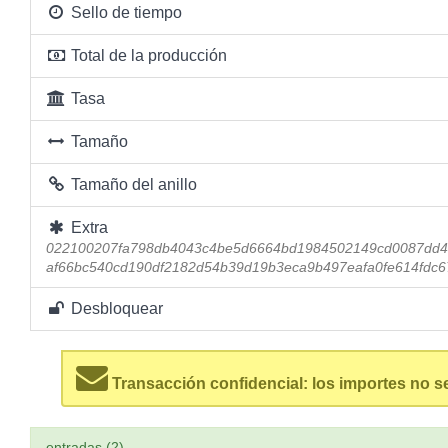
Sello de tiempo
Total de la producción
Tasa
Tamaño
Tamaño del anillo
Extra
022100207fa798db4043c4be5d6664bd1984502149cd0087dd4
af66bc540cd190df2182d54b39d19b3eca9b497eafa0fe614fdc
Desbloquear
Transacción confidencial: los importes no s
entradas (2)