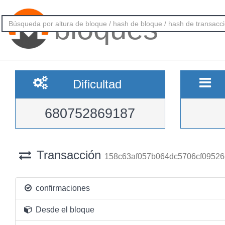
bloques
Dificultad
680752869187
Transacción
158c63af057b064dc5706cf09526
confirmaciones
Desde el bloque