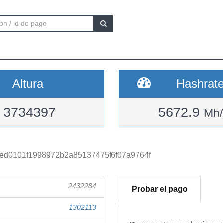
Altura
Hashrat
3734397
5672.9
Mh/
ed0101f1998972b2a85137475f6f07a9764f
2432284
Probar el pago
1302113