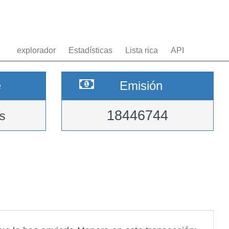
explorador
Estadísticas
Lista rica
API
e
Emisión
18446744
s