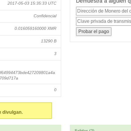
Demuestra a alguien q
2017-05-03 15:35:33 UTC
Confidencial
0.016059160000 XMR
13290 B
3
f64994473bde427209801a4a
6709d717a
0
e divulgan.
Salidas (2)