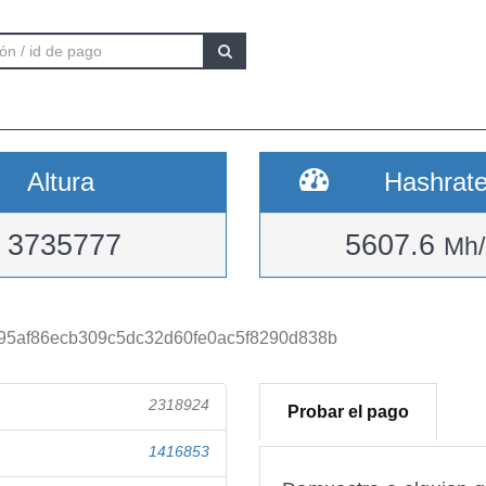
Altura
Hashrat
3735777
5607.6
Mh/
95af86ecb309c5dc32d60fe0ac5f8290d838b
2318924
Probar el pago
1416853