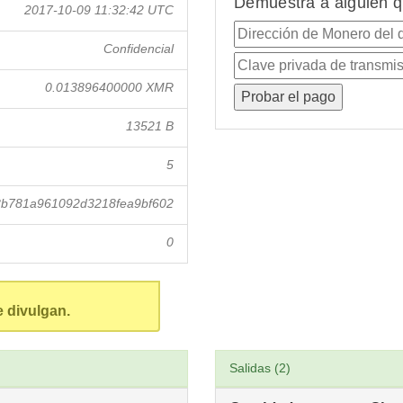
Demuestra a alguien q
2017-10-09 11:32:42 UTC
Confidencial
0.013896400000 XMR
13521 B
5
b781a961092d3218fea9bf602
0
e divulgan.
Salidas (2)