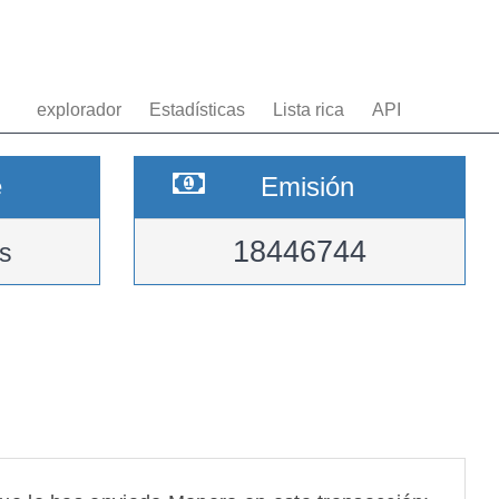
explorador
Estadísticas
Lista rica
API
e
Emisión
18446744
s