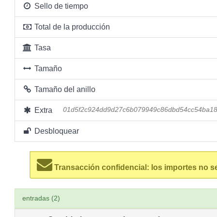
Sello de tiempo
Total de la producción
Tasa
Tamaño
Tamaño del anillo
Extra
01d5f2c924dd9d27c6b079949c86dbd54cc54ba18
Desbloquear
Transacción confidencial: los importes no s
entradas (2)