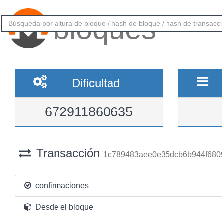
bloques
Dificultad
672911860635
Transacción
1d789483aee0e35dcb6b944f680
confirmaciones
Desde el bloque