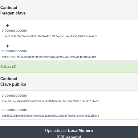
Cantidad
Imagen clave
0.000000000000
c1ab5b3d0f09e22e36ddfd0776697e1f7c812ee7e1ddac1a3dd19755f49e2b3f
0.000000000000
e3c81f2987b52d08e3f1652f59d89d8f641b2a865031499d57ac4f36ff7a14d6
Salidas (2)
Cantidad
Clave publica
0.000000000000
25ec02c3ec876fe0933feb83506d8d6914b0e89b377df072688c13bb007d9ed3
0.000000000000
26b69a20619c669059cefb0d8cae4aa80d7a93dba857de931aed54cb521f6245
Operado por
LocalMonero
🇪🇸 español