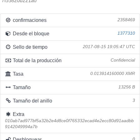
7f55820b221a0
confirmaciones
2358469
Desde el bloque
1377310
Sello de tiempo
2017-08-15 19:05:47 UTC
Total de la producción
Confidencial
Tasa
0.013914160000 XMR
Tamaño
13256 B
Tamaño del anillo
3
Extra
010ab7ad977bf5a32b2e4d8ce0f765332ecad4e2ecc80d91aadbb
9142049994a7b
Desbloquear
0