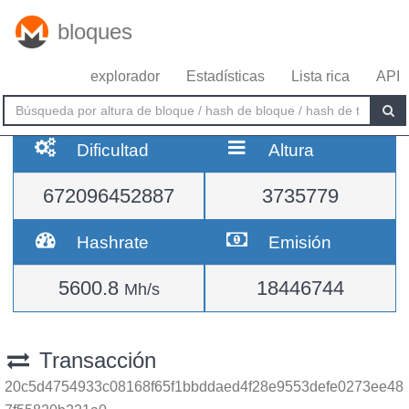
bloques
explorador
Estadísticas
Lista rica
API
Dificultad
Altura
672096452887
3735779
Hashrate
Emisión
5600.8
18446744
Mh/s
Transacción
20c5d4754933c08168f65f1bbddaed4f28e9553defe0273ee48