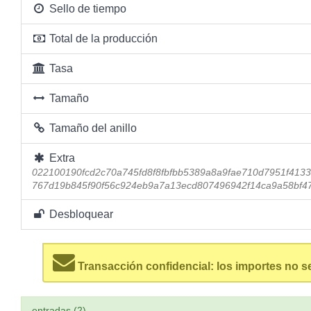
Sello de tiempo
Total de la producción
Tasa
Tamaño
Tamaño del anillo
Extra
022100190fcd2c70a745fd8f8fbfbb5389a8a9fae710d7951f413
767d19b845f90f56c924eb9a7a13ecd807496942f14ca9a58bf4
Desbloquear
Transacción confidencial: los importes no s
entradas (2)