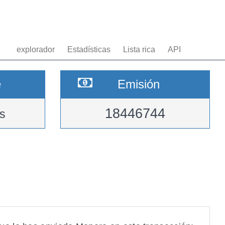
explorador
Estadísticas
Lista rica
API
e
Emisión
18446744
s