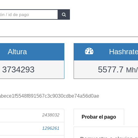
Altura
Hashrat
3734293
5577.7
Mh/
bece1f5548f891567c3c9030cdbe74a56d0ae
2438032
Probar el pago
1296261