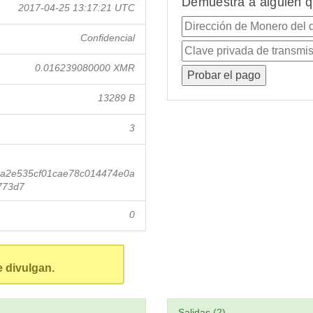
Demuestra a alguien q
2017-04-25 13:17:21 UTC
Confidencial
0.016239080000 XMR
13289 B
3
3a2e535cf01cae78c014474e0a
773d7
0
e divulgan.
Salidas (2)