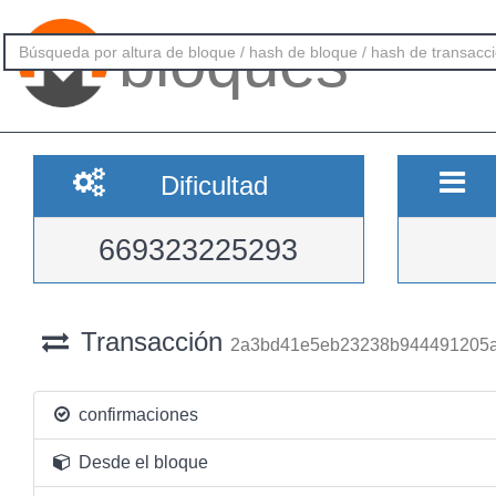
bloques
Dificultad
669323225293
Transacción
2a3bd41e5eb23238b944491205a
confirmaciones
Desde el bloque