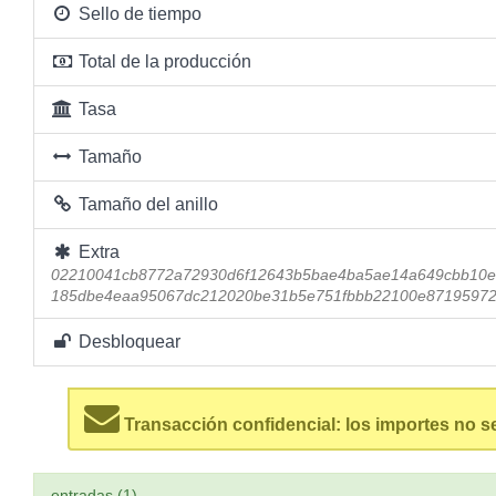
Sello de tiempo
Total de la producción
Tasa
Tamaño
Tamaño del anillo
Extra
02210041cb8772a72930d6f12643b5bae4ba5ae14a649cbb10e
185dbe4eaa95067dc212020be31b5e751fbbb22100e87195972
Desbloquear
Transacción confidencial: los importes no s
entradas (1)