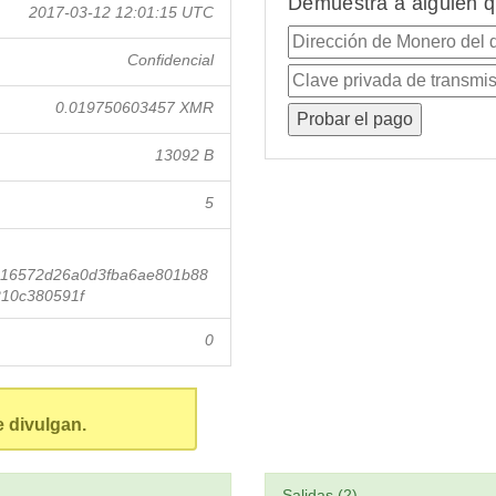
Demuestra a alguien q
2017-03-12 12:01:15 UTC
Confidencial
0.019750603457 XMR
13092 B
5
16572d26a0d3fba6ae801b88
10c380591f
0
e divulgan.
Salidas (2)