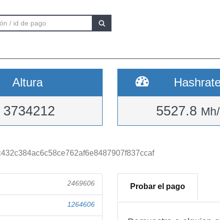
Altura
Hashrat
3734212
5527.8
Mh/
432c384ac6c58ce762af6e8487907f837ccaf
2469606
Probar el pago
1264606