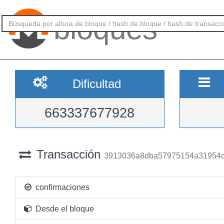
bloques
Dificultad
663337677928
Transacción
3913036a8dba57975154a31954c
confirmaciones
Desde el bloque