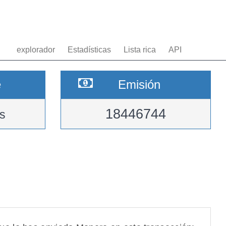
explorador
Estadísticas
Lista rica
API
e
Emisión
18446744
s