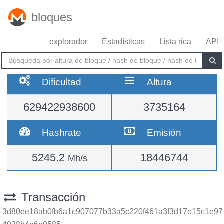
bloques
explorador
Estadísticas
Lista rica
API
Dificultad
Altura
629422938600
3735164
Hashrate
Emisión
5245.2
18446744
Mh/s
Transacción
3d80ee18ab0fb6a1c907077b33a5c220f461a3f3d17e15c1e97