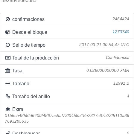
4928b4e6e0585
confirmaciones
2464424
Desde el bloque
1270740
Sello de tiempo
2017-03-21 00:54:47 UTC
Total de la producción
Confidencial
Tasa
0.026000000000 XMR
Tamaño
12991 B
Tamaño del anillo
4
Extra
01b5cb4858fd6409f4867acffaf73f0458a18e2327c87a22f5110a86
76932b5635
Desbloquear
0