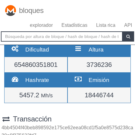
bloques
explorador
Estadísticas
Lista rica
API
Dificultad
Altura
654860351801
3736236
Hashrate
Emisión
5457.2
18446744
Mh/s
Transacción
4bb4504f40beb898592e175ce62eea08cd1f5a0e8575d238ca