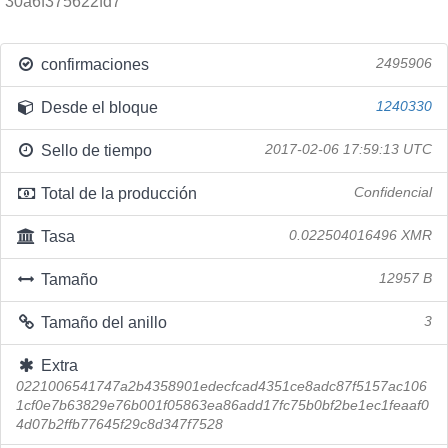
30a6f375622fd7
confirmaciones
2495906
Desde el bloque
1240330
Sello de tiempo
2017-02-06 17:59:13 UTC
Total de la producción
Confidencial
Tasa
0.022504016496 XMR
Tamaño
12957 B
Tamaño del anillo
3
Extra
0221006541747a2b4358901edecfcad4351ce8adc87f5157ac106
1cf0e7b63829e76b001f05863ea86add17fc75b0bf2be1ec1feaaf0
4d07b2ffb77645f29c8d347f7528