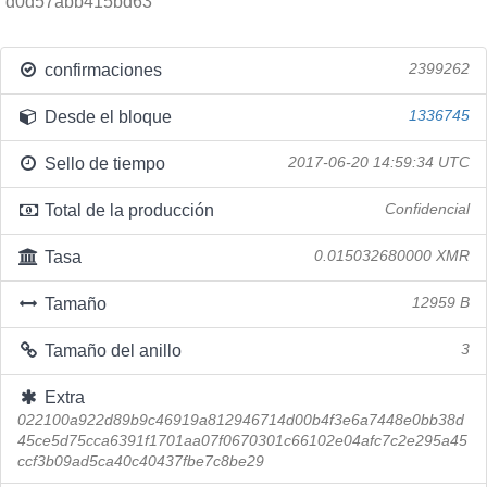
d0d57abb415bd63
confirmaciones
2399262
Desde el bloque
1336745
Sello de tiempo
2017-06-20 14:59:34 UTC
Total de la producción
Confidencial
Tasa
0.015032680000 XMR
Tamaño
12959 B
Tamaño del anillo
3
Extra
022100a922d89b9c46919a812946714d00b4f3e6a7448e0bb38d
45ce5d75cca6391f1701aa07f0670301c66102e04afc7c2e295a45
ccf3b09ad5ca40c40437fbe7c8be29