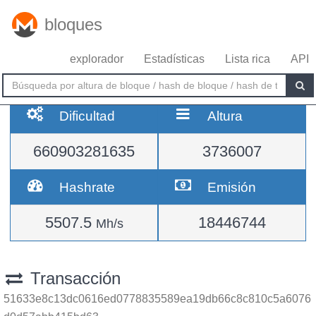
bloques
explorador
Estadísticas
Lista rica
API
Dificultad
Altura
660903281635
3736007
Hashrate
Emisión
5507.5
18446744
Mh/s
Transacción
51633e8c13dc0616ed0778835589ea19db66c8c810c5a6076