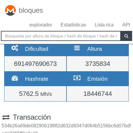
bloques
explorador
Estadísticas
Lista rica
API
Dificultad
Altura
691497690673
3735834
Hashrate
Emisión
5762.5
18446744
Mh/s
Transacción
534b26a69de08290619882d632d9347d064b5156bc6d07bdf