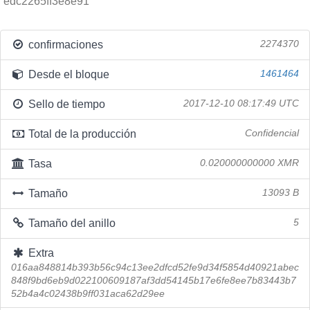
edc2265ff3e8e91
confirmaciones
2274370
Desde el bloque
1461464
Sello de tiempo
2017-12-10 08:17:49 UTC
Total de la producción
Confidencial
Tasa
0.020000000000 XMR
Tamaño
13093 B
Tamaño del anillo
5
Extra
016aa848814b393b56c94c13ee2dfcd52fe9d34f5854d40921abec
848f9bd6eb9d022100609187af3dd54145b17e6fe8ee7b83443b7
52b4a4c02438b9ff031aca62d29ee