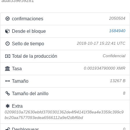
adaf539e59281
confirmaciones
2050504
Desde el bloque
1684940
Sello de tiempo
2018-10-17 15:22:41 UTC
Total de la producción
Confidencial
Tasa
0.001934790000 XMR
Tamaño
13267 B
Tamaño del anillo
8
Extra
0209010a72630ebfd3700301362de4f94141f38ea4e3359c399c9
bc20aa7577093edea6566112a9ef2dbf6bd
Desbloquear
0