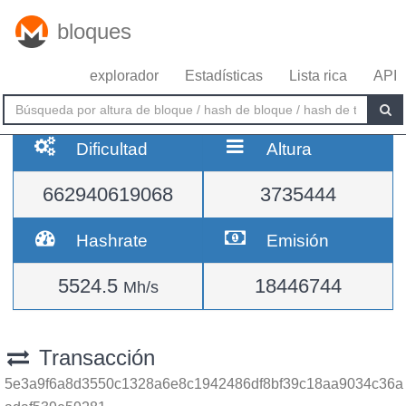
bloques
explorador
Estadísticas
Lista rica
API
Dificultad
Altura
662940619068
3735444
Hashrate
Emisión
5524.5
18446744
Mh/s
Transacción
5e3a9f6a8d3550c1328a6e8c1942486df8bf39c18aa9034c36a