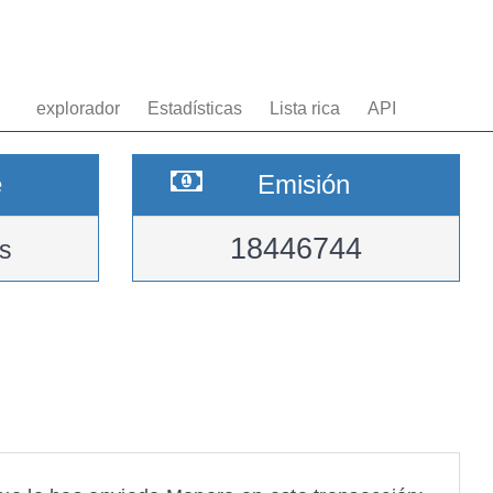
explorador
Estadísticas
Lista rica
API
e
Emisión
18446744
s