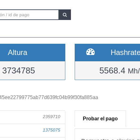
Altura
Hashrat
3734785
5568.4
Mh/
45ee22799775ab77d639fc04b99f30fa885aa
2359710
Probar el pago
1375075