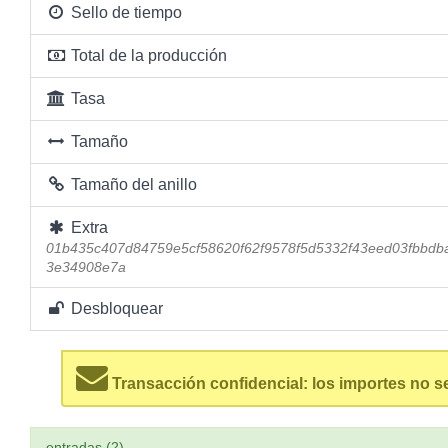
Sello de tiempo
Total de la producción
Tasa
Tamaño
Tamaño del anillo
Extra
01b435c407d84759e5cf58620f62f9578f5d5332f43eed03fbbd
3e34908e7a
Desbloquear
Transacción confidencial: los importes no s
entradas (2)