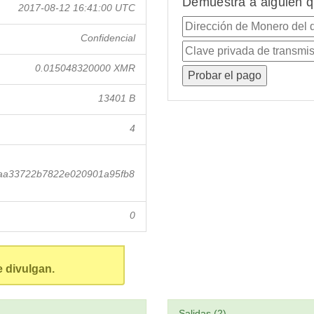
Demuestra a alguien q
2017-08-12 16:41:00 UTC
Confidencial
0.015048320000 XMR
13401 B
4
baa33722b7822e020901a95fb8
0
e divulgan.
Salidas (2)