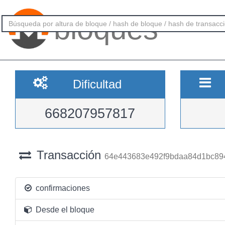
bloques
Dificultad
668207957817
Transacción
64e443683e492f9bdaa84d1bc89
confirmaciones
Desde el bloque