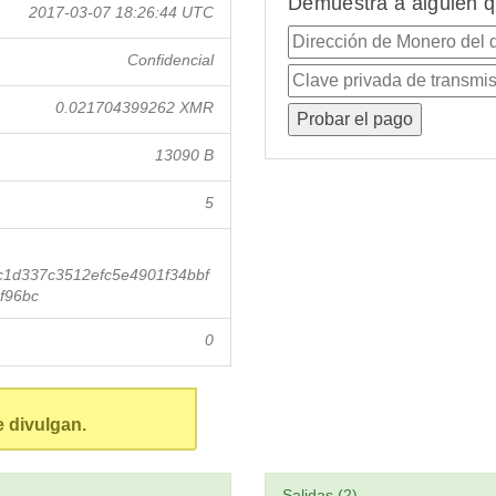
Demuestra a alguien q
2017-03-07 18:26:44 UTC
Confidencial
0.021704399262 XMR
13090 B
5
1d337c3512efc5e4901f34bbf
f96bc
0
e divulgan.
Salidas (2)