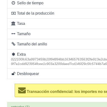
Sello de tiempo
Total de la producción
Tasa
Tamaño
Tamaño del anillo
Extra
022100fc63a9973459b10f94894bb163465763563f2fe913e2cbc
9f7a1cdd923954fcee1c903a3200daed7cd146f29c5fc5744b7a6
Desbloquear
Transacción confidencial: los importes no s
entradas (1)