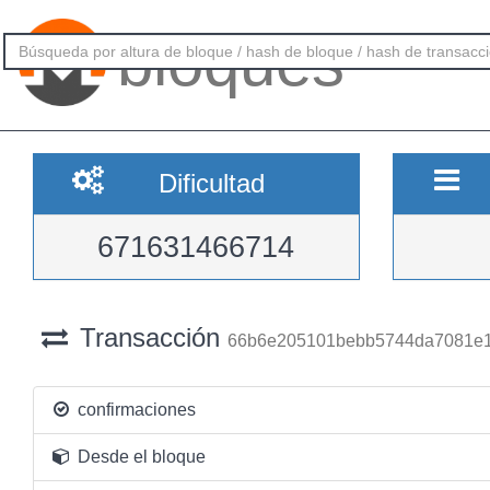
bloques
Dificultad
671631466714
Transacción
66b6e205101bebb5744da7081e
confirmaciones
Desde el bloque