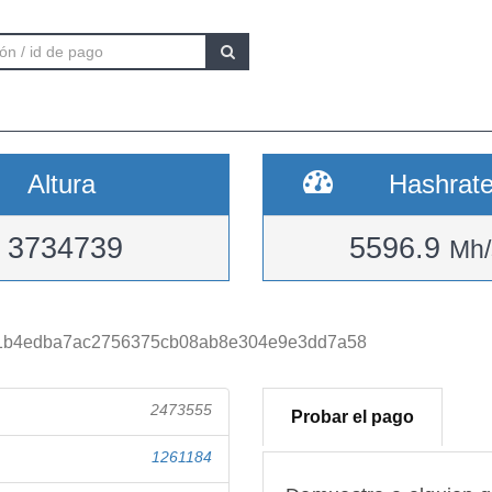
Altura
Hashrat
3734739
5596.9
Mh/
1b4edba7ac2756375cb08ab8e304e9e3dd7a58
2473555
Probar el pago
1261184