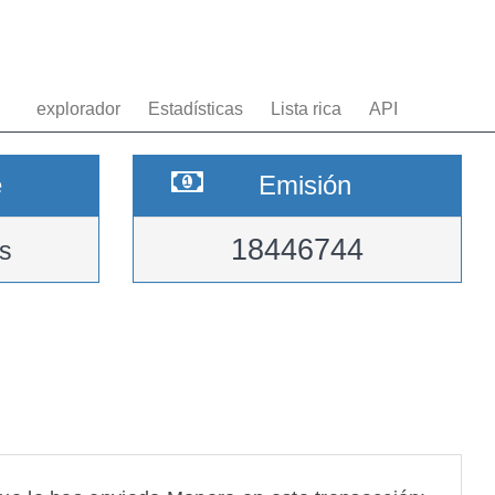
explorador
Estadísticas
Lista rica
API
e
Emisión
18446744
s