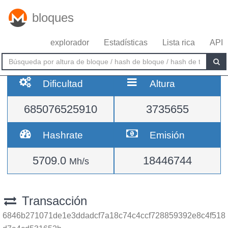
bloques
explorador
Estadísticas
Lista rica
API
Dificultad
Altura
685076525910
3735655
Hashrate
Emisión
5709.0
18446744
Mh/s
Transacción
6846b271071de1e3ddadcf7a18c74c4ccf728859392e8c4f518