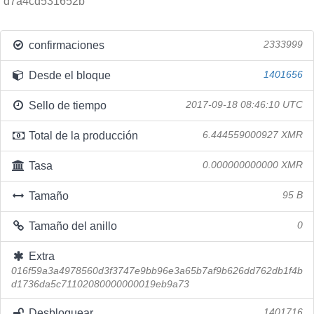
d7a4cd531652b
confirmaciones
2333999
Desde el bloque
1401656
Sello de tiempo
2017-09-18 08:46:10 UTC
Total de la producción
6.444559000927 XMR
Tasa
0.000000000000 XMR
Tamaño
95 B
Tamaño del anillo
0
Extra
016f59a3a4978560d3f3747e9bb96e3a65b7af9b626dd762db1f4b
d1736da5c71102080000000019eb9a73
Desbloquear
1401716