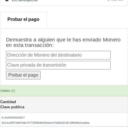
Probar el pago
Demuestra a alguien que le has enviado Monero
en esta transacción:
Salidas (1)
Cantidad
Clave publica
6.444559000927
611cbc8657d44f7b8e747729594db426ebdcfd7a8d242c6fc29fbfdb01eadfaa