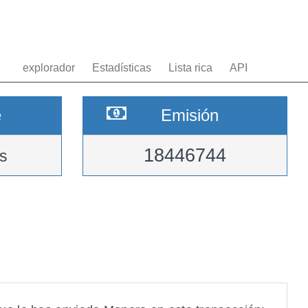
explorador
Estadísticas
Lista rica
API
e
Emisión
18446744
s