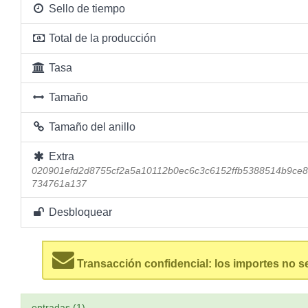
Sello de tiempo
Total de la producción
Tasa
Tamaño
Tamaño del anillo
Extra
020901efd2d8755cf2a5a10112b0ec6c3c6152ffb5388514b9ce8
734761a137
Desbloquear
Transacción confidencial: los importes no s
entradas (1)