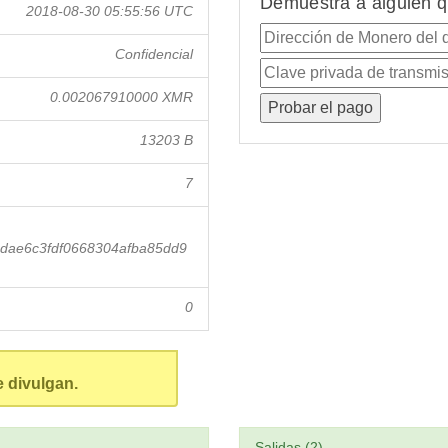
Demuestra a alguien q
2018-08-30 05:55:56 UTC
Confidencial
0.002067910000 XMR
13203 B
7
dae6c3fdf0668304afba85dd9
0
e divulgan.
Salidas (2)