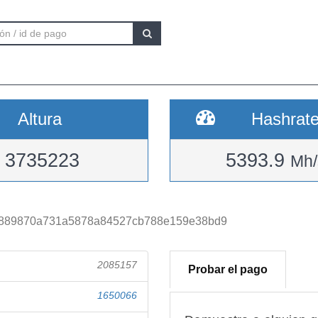
Altura
Hashrat
3735223
5393.9
Mh/
3889870a731a5878a84527cb788e159e38bd9
2085157
Probar el pago
1650066