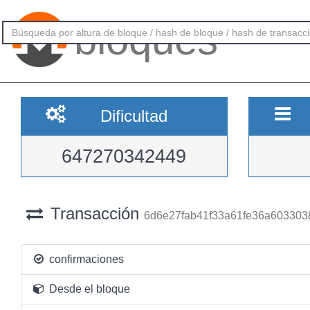
bloques
Dificultad
647270342449
Transacción
6d6e27fab41f33a61fe36a60330
confirmaciones
Desde el bloque