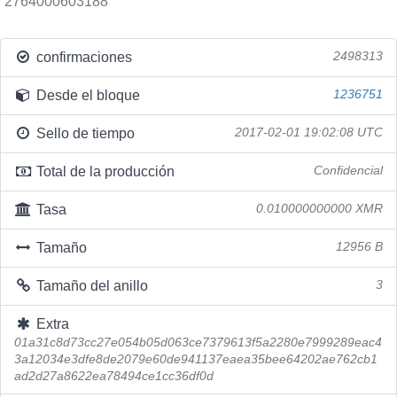
2764000603188
confirmaciones
2498313
Desde el bloque
1236751
Sello de tiempo
2017-02-01 19:02:08 UTC
Total de la producción
Confidencial
Tasa
0.010000000000 XMR
Tamaño
12956 B
Tamaño del anillo
3
Extra
01a31c8d73cc27e054b05d063ce7379613f5a2280e7999289eac4
3a12034e3dfe8de2079e60de941137eaea35bee64202ae762cb1
ad2d27a8622ea78494ce1cc36df0d