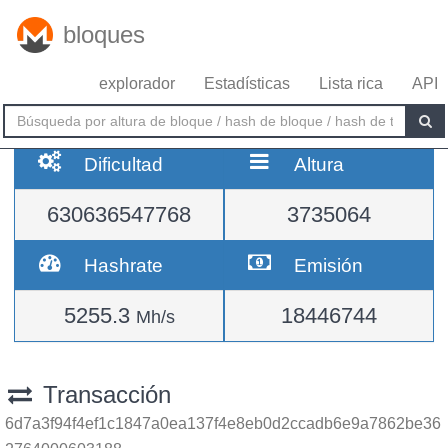
bloques
explorador
Estadísticas
Lista rica
API
Dificultad
Altura
630636547768
3735064
Hashrate
Emisión
5255.3
18446744
Mh/s
Transacción
6d7a3f94f4ef1c1847a0ea137f4e8eb0d2ccadb6e9a7862be36