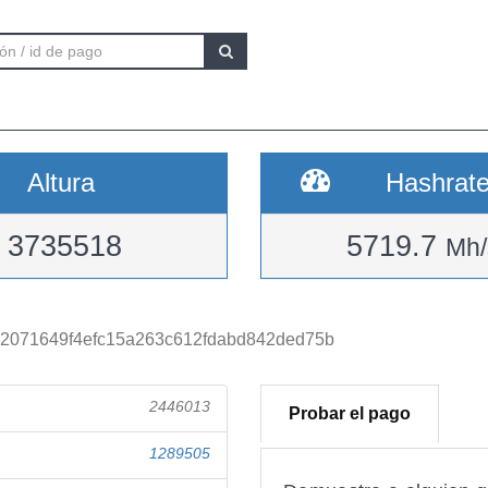
Altura
Hashrat
3735518
5719.7
Mh/
2071649f4efc15a263c612fdabd842ded75b
2446013
Probar el pago
1289505