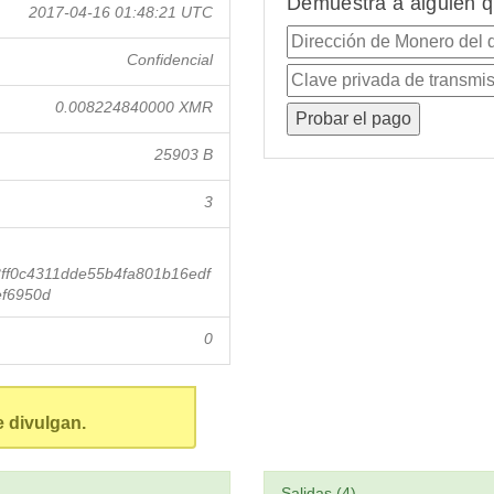
Demuestra a alguien q
2017-04-16 01:48:21 UTC
Confidencial
0.008224840000 XMR
25903 B
3
ff0c4311dde55b4fa801b16edf
f6950d
0
e divulgan.
Salidas (4)