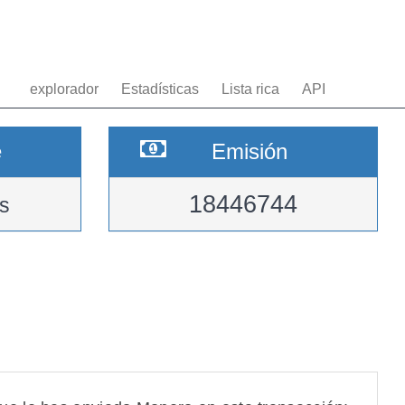
explorador
Estadísticas
Lista rica
API
e
Emisión
18446744
s