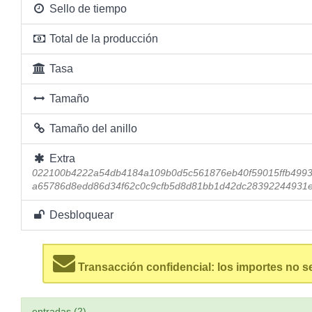
Sello de tiempo
Total de la producción
Tasa
Tamaño
Tamaño del anillo
Extra
022100b4222a54db4184a109b0d5c561876eb40f59015ffb4993
a65786d8edd86d34f62c0c9cfb5d8d81bb1d42dc28392244931e
Desbloquear
Transacción confidencial: los importes no s
entradas (2)