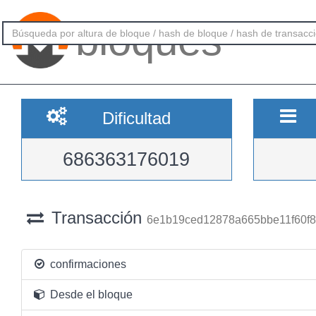
bloques
Dificultad
686363176019
Transacción
6e1b19ced12878a665bbe11f60f8
confirmaciones
Desde el bloque