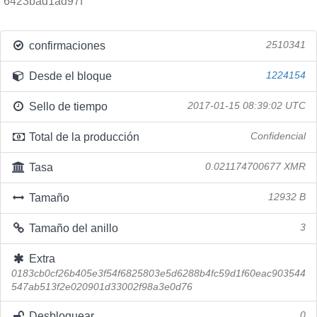
6423bad1ad97f
confirmaciones
2510341
Desde el bloque
1224154
Sello de tiempo
2017-01-15 08:39:02 UTC
Total de la producción
Confidencial
Tasa
0.021174700677 XMR
Tamaño
12932 B
Tamaño del anillo
3
Extra
0183cb0cf26b405e3f54f6825803e5d6288b4fc59d1f60eac903544
547ab513f2e020901d33002f98a3e0d76
Desbloquear
0