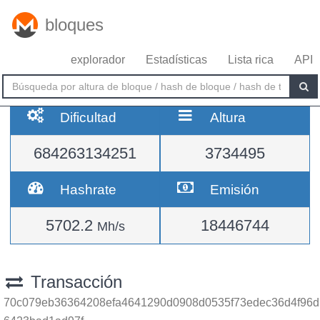
bloques
explorador
Estadísticas
Lista rica
API
Dificultad
Altura
684263134251
3734495
Hashrate
Emisión
5702.2
18446744
Mh/s
Transacción
70c079eb36364208efa4641290d0908d0535f73edec36d4f96d