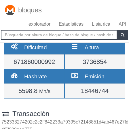
bloques
explorador
Estadísticas
Lista rica
API
Dificultad
Altura
671860000992
3736854
Hashrate
Emisión
5598.8
18446744
Mh/s
Transacción
752333274202c2c2ff842233a79395c72148851d4ab467e27fd