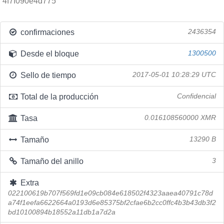
4f7f090e4d775
confirmaciones
2436354
Desde el bloque
1300500
Sello de tiempo
2017-05-01 10:28:29 UTC
Total de la producción
Confidencial
Tasa
0.016108560000 XMR
Tamaño
13290 B
Tamaño del anillo
3
Extra
022100619b707f569fd1e09cb084e618502f4323aaea40791c78d
a74f1eefa6622664a0193d6e85375bf2cfae6b2cc0ffc4b3b43db3f2
bd10100894b18552a11db1a7d2a