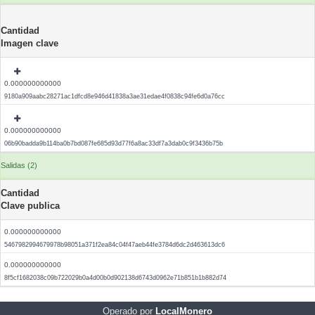
Cantidad
Imagen clave
0.000000000000
9180a909aabc28271ac1dfcd8e946d41838a3ae31edae4f0838c94fe6d0a76cc
0.000000000000
06b90badda9b114ba0b7bd087fe685d93d77f6a8ac33df7a3dab0c9f3436b75b
Salidas (2)
Cantidad
Clave publica
0.000000000000
5467982994679978b98051a371f2ea84c04f47aeb44fe3784d6dc2d463613dc6
0.000000000000
8f5cf1682038c09b722029b0a4d00b0d902138d6743d0962e71b851b1b882d74
Operado por
LocalMonero