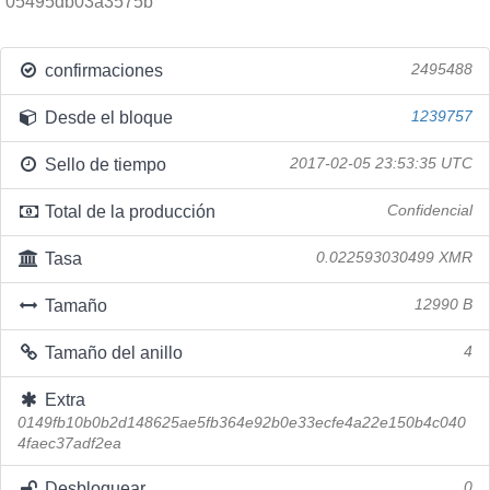
05495db03a3575b
confirmaciones
2495488
Desde el bloque
1239757
Sello de tiempo
2017-02-05 23:53:35 UTC
Total de la producción
Confidencial
Tasa
0.022593030499 XMR
Tamaño
12990 B
Tamaño del anillo
4
Extra
0149fb10b0b2d148625ae5fb364e92b0e33ecfe4a22e150b4c040
4faec37adf2ea
Desbloquear
0