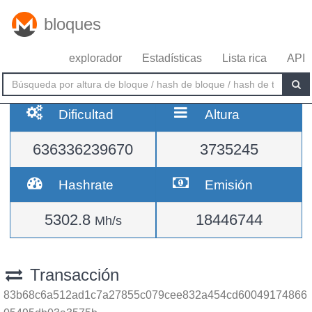
bloques
explorador
Estadísticas
Lista rica
API
Dificultad
Altura
636336239670
3735245
Hashrate
Emisión
5302.8
18446744
Mh/s
Transacción
83b68c6a512ad1c7a27855c079cee832a454cd60049174866