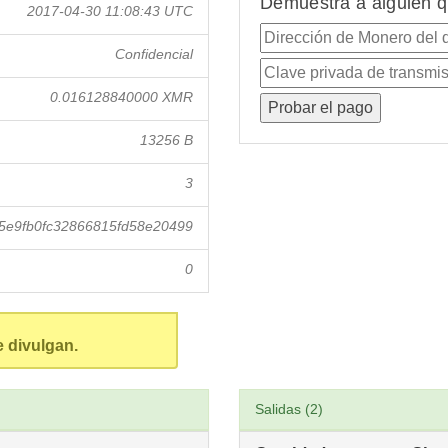
Demuestra a alguien q
2017-04-30 11:08:43 UTC
Confidencial
0.016128840000 XMR
13256 B
3
5e9fb0fc32866815fd58e20499
0
e divulgan.
Salidas (2)