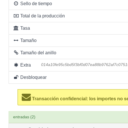
Sello de tiempo
Total de la producción
Tasa
Tamaño
Tamaño del anillo
Extra
014a10fe95c5bd5f3bf0d07ea88b9762af7c0751
Desbloquear
Transacción confidencial: los importes no s
entradas (2)