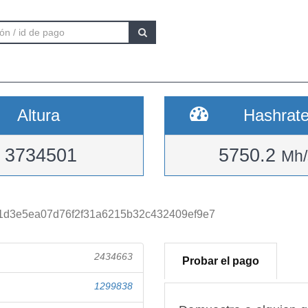
Altura
Hashrat
3734501
5750.2
Mh/
1d3e5ea07d76f2f31a6215b32c432409ef9e7
2434663
Probar el pago
1299838