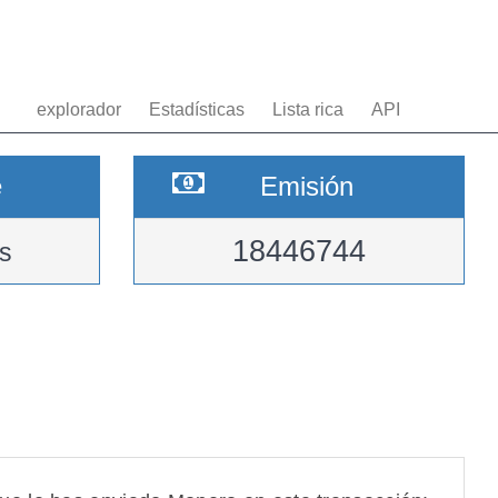
explorador
Estadísticas
Lista rica
API
e
Emisión
18446744
s