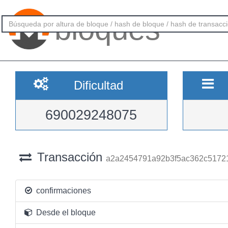
bloques
Dificultad
690029248075
Transacción
a2a2454791a92b3f5ac362c5172
confirmaciones
Desde el bloque