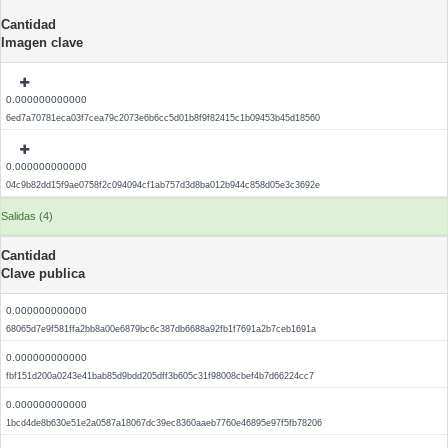
Cantidad
Imagen clave
0.000000000000
6ed7a70781eca03f7cea79c2073e6b6cc5d01b8f9f82415c1b09453b45d18560
0.000000000000
04c9b82dd15f9ae0758f2c094094cf1ab757d3d8ba012b944c858d05e3c3692e
Salidas (4)
Cantidad
Clave publica
0.000000000000
68065d7e9f581ffa2bb8a00e6879bc6c387db6688a92fb1f7691a2b7ceb1691a
0.000000000000
fbf151d200a0243e41bab85d9bdd205dff3b605c31f98008cbef4b7d66224cc7
0.000000000000
1bcd4de8b630e51e2a0587a18067dc39ec8360aaeb7760e46895e97f5fb78206