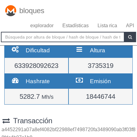
bloques
explorador
Estadísticas
Lista rica
API
Dificultad
Altura
633928092623
3735319
Hashrate
Emisión
5282.7
18446744
Mh/s
Transacción
a4452291a07a8ef4082bf22988ef7498720fa3489090ab3f03f8