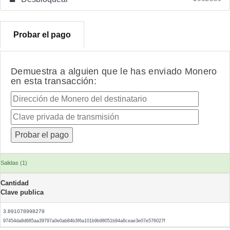
Probar el pago
Demuestra a alguien que le has enviado Monero
en esta transacción:
Salidas (1)
Cantidad
Clave publica
3.891078998279
97454da8d685aa39797a0e0ab84b3f6a101b9b98051b94a6ceae3e07e576027f