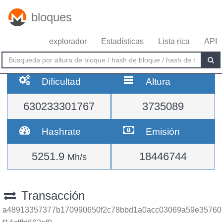
bloques
explorador
Estadísticas
Lista rica
API
Dificultad
Altura
630233301767
3735089
Hashrate
Emisión
5251.9
18446744
Mh/s
Transacción
a48913357377b170990650f2c78bbd1a0acc03069a59e35760