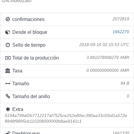
f14cfffd662af0
confirmaciones
2072819
Desde el bloque
1662270
Sello de tiempo
2018-09-16 02:15:53 UTC
Total de la producción
3.891078998279 XMR
Tasa
0.000000000000 XMR
Tamaño
94 B
Tamaño del anillo
0
Extra
0194a799af2b7712217af7525ce252e80ec390aa33cf2bd1a572e
8848f9895cb110208000000b8ae9141c1
Desbloquear
1662330