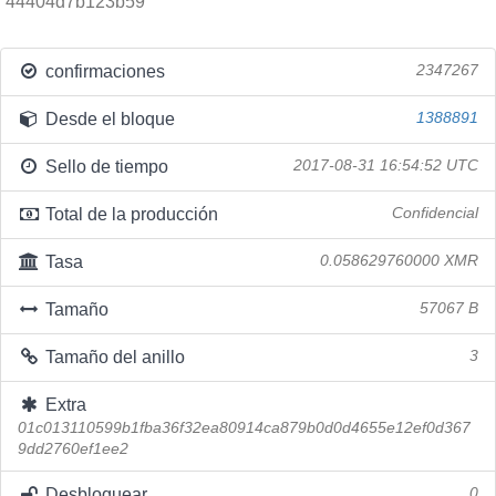
44404d7b123b59
confirmaciones
2347267
Desde el bloque
1388891
Sello de tiempo
2017-08-31 16:54:52 UTC
Total de la producción
Confidencial
Tasa
0.058629760000 XMR
Tamaño
57067 B
Tamaño del anillo
3
Extra
01c013110599b1fba36f32ea80914ca879b0d0d4655e12ef0d367
9dd2760ef1ee2
Desbloquear
0