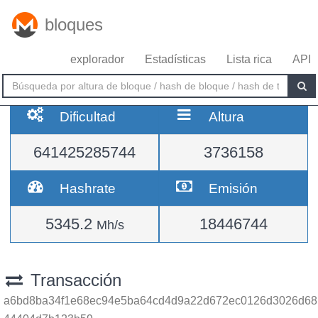
bloques
explorador
Estadísticas
Lista rica
API
Dificultad
Altura
641425285744
3736158
Hashrate
Emisión
5345.2
18446744
Mh/s
Transacción
a6bd8ba34f1e68ec94e5ba64cd4d9a22d672ec0126d3026d68