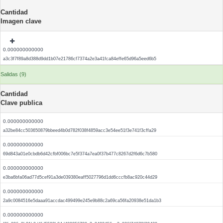
Cantidad
Imagen clave
0.000000000000
a3c3f7f89a8d388d9dd1b07e21786cf7374a2e3a41fca84effe65d96a5eed6b5
Salidas (9)
Cantidad
Clave publica
0.000000000000
a32be84cc503650879bbeed4b0d782f038f4859acc3e54ee51f3e741f3cffa29
0.000000000000
69d843a01e0cbdb6d42cfbf006bc7e5f374a7ea0f37b477c8267d2f6d6c7b580
0.000000000000
e3ba6bfa06ad77d5cef91a3de039380eaff5027796d1dd6cccfb8ac920c44d29
0.000000000000
2a9c0084516e5daaa91accdac499499e245e9b88c2a69ca56fa20938e51da1b3
0.000000000000