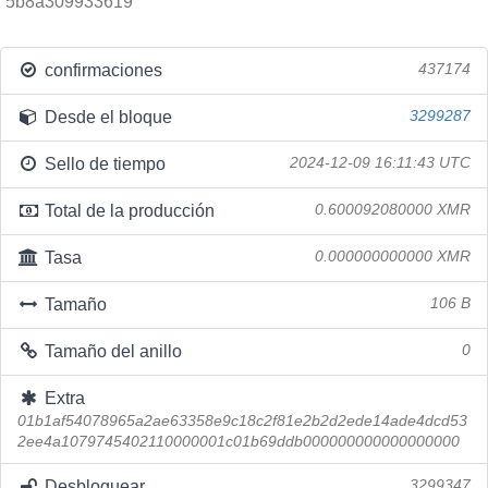
5b8a309933619
confirmaciones
437174
Desde el bloque
3299287
Sello de tiempo
2024-12-09 16:11:43 UTC
Total de la producción
0.600092080000 XMR
Tasa
0.000000000000 XMR
Tamaño
106 B
Tamaño del anillo
0
Extra
01b1af54078965a2ae63358e9c18c2f81e2b2d2ede14ade4dcd53
2ee4a1079745402110000001c01b69ddb000000000000000000
Desbloquear
3299347