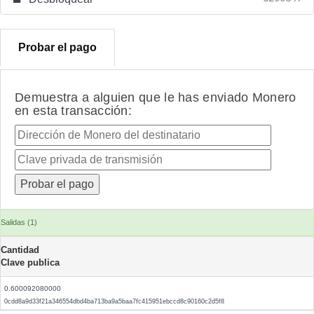
Probar el pago
Demuestra a alguien que le has enviado Monero
en esta transacción:
Salidas (1)
Cantidad
Clave publica
0.600092080000
0cdd8a9d33f21a346554dbd4ba713ba9a5baa7fc415951ebccd8c90160c2d5f8