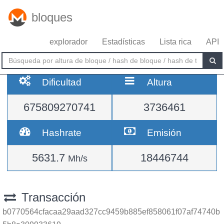
bloques
explorador
Estadísticas
Lista rica
API
Dificultad
Altura
675809270741
3736461
Hashrate
Emisión
5631.7
18446744
Mh/s
Transacción
b0770564cfacaa29aad327cc9459b885ef858061f07af74740b