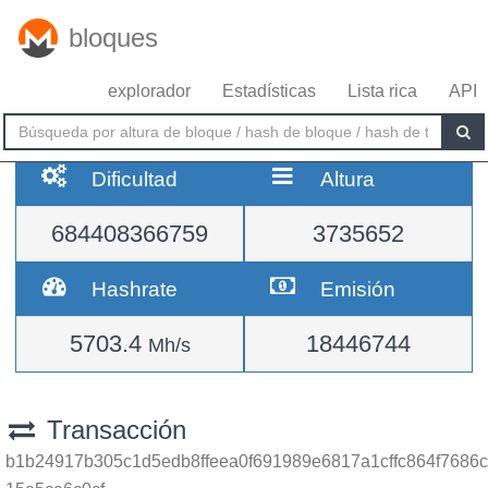
bloques
explorador
Estadísticas
Lista rica
API
Dificultad
Altura
684408366759
3735652
Hashrate
Emisión
5703.4
18446744
Mh/s
Transacción
b1b24917b305c1d5edb8ffeea0f691989e6817a1cffc864f7686c