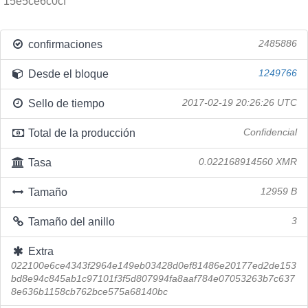
15e5ce6c0cf
confirmaciones
2485886
Desde el bloque
1249766
Sello de tiempo
2017-02-19 20:26:26 UTC
Total de la producción
Confidencial
Tasa
0.022168914560 XMR
Tamaño
12959 B
Tamaño del anillo
3
Extra
022100e6ce4343f2964e149eb03428d0ef81486e20177ed2de153
bd8e94c845ab1c97101f3f5d807994fa8aaf784e07053263b7c637
8e636b1158cb762bce575a68140bc