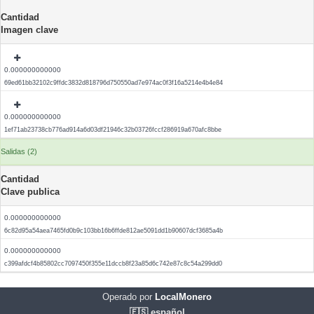
Cantidad
Imagen clave
0.000000000000
69ed61bb32102c9ffdc3832d818796d750550ad7e974ac0f3f16a5214e4b4e84
0.000000000000
1ef71ab23738cb776ad914a6d03df21946c32b03726fccf286919a670afc8bbe
Salidas (2)
Cantidad
Clave publica
0.000000000000
6c82d95a54aea7465fd0b9c103bb16b6ffde812ae5091dd1b90607dcf3685a4b
0.000000000000
c399afdcf4b85802cc7097450f355e11dccb8f23a85d6c742e87c8c54a299dd0
Operado por
LocalMonero
🇪🇸 español