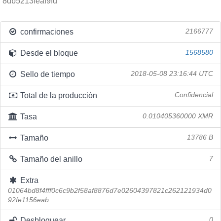
8db5213feaf9fd
confirmaciones
2166777
Desde el bloque
1568580
Sello de tiempo
2018-05-08 23:16:44 UTC
Total de la producción
Confidencial
Tasa
0.010405360000 XMR
Tamaño
13786 B
Tamaño del anillo
7
Extra
01064bd8f4fff0c6c9b2f58af8876d7e02604397821c262121934d0
92fe1156eab
Desbloquear
0