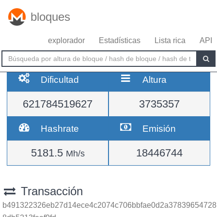
bloques
explorador
Estadísticas
Lista rica
API
Dificultad
Altura
621784519627
3735357
Hashrate
Emisión
5181.5
18446744
Mh/s
Transacción
b491322326eb27d14ece4c2074c706bbfae0d2a37839654728