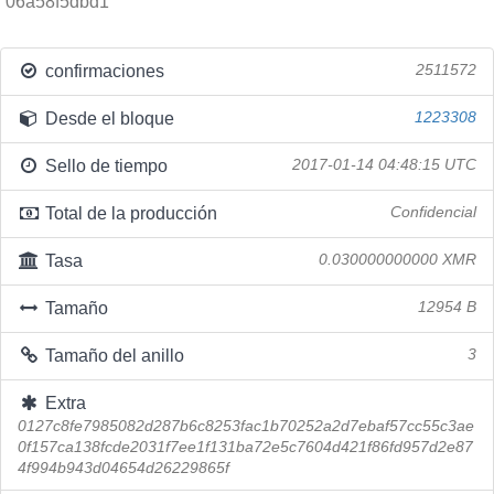
06a58f5dbd1
confirmaciones
2511572
Desde el bloque
1223308
Sello de tiempo
2017-01-14 04:48:15 UTC
Total de la producción
Confidencial
Tasa
0.030000000000 XMR
Tamaño
12954 B
Tamaño del anillo
3
Extra
0127c8fe7985082d287b6c8253fac1b70252a2d7ebaf57cc55c3ae
0f157ca138fcde2031f7ee1f131ba72e5c7604d421f86fd957d2e87
4f994b943d04654d26229865f