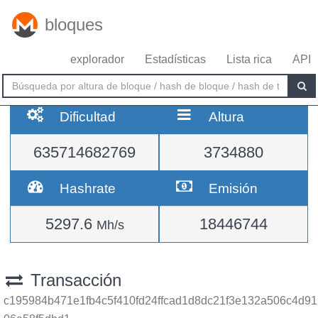
bloques
explorador
Estadísticas
Lista rica
API
Dificultad
Altura
635714682769
3734880
Hashrate
Emisión
5297.6
18446744
Mh/s
Transacción
c195984b471e1fb4c5f410fd24ffcad1d8dc21f3e132a506c4d91