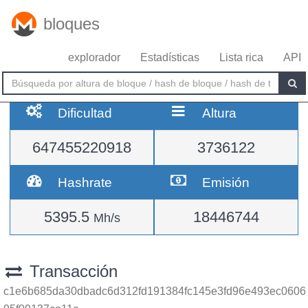
bloques
explorador
Estadísticas
Lista rica
API
Dificultad
Altura
647455220918
3736122
Hashrate
Emisión
5395.5
18446744
Mh/s
Transacción
c1e6b685da30dbadc6d312fd191384fc145e3fd96e493ec0606