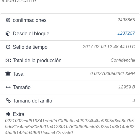
95f09137ca11e
confirmaciones
2498865
Desde el bloque
1237257
Sello de tiempo
2017-02-02 12:48:44 UTC
Total de la producción
Confidencial
Tasa
0.022700050282 XMR
Tamaño
12959 B
Tamaño del anillo
3
Extra
0221002cad819841ebdffd70d8a6ce429ff74b4ba9605d6ca8c7b5
9dc8154aa6a805fb01a412301b76f0d698ac6b2d25a1d3814a662
4baf6142dfd49961fccac472e7560