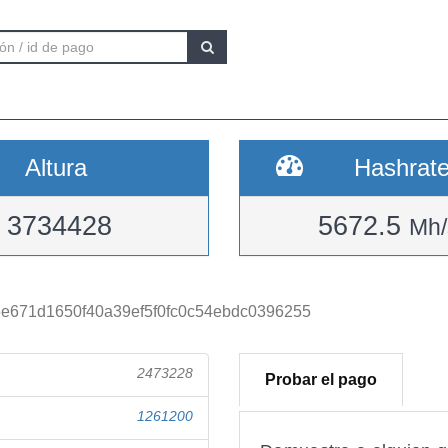
Altura
Hashrat
3734428
5672.5
Mh/
e671d1650f40a39ef5f0fc0c54ebdc0396255
2473228
Probar el pago
1261200