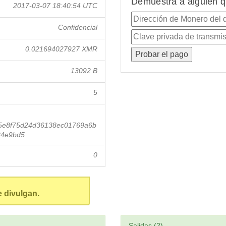
Demuestra a alguien q
2017-03-07 18:40:54 UTC
Confidencial
0.021694027927 XMR
13092 B
5
e5e8f75d24d36138ec01769a6b
34e9bd5
0
e divulgan.
Salidas (2)