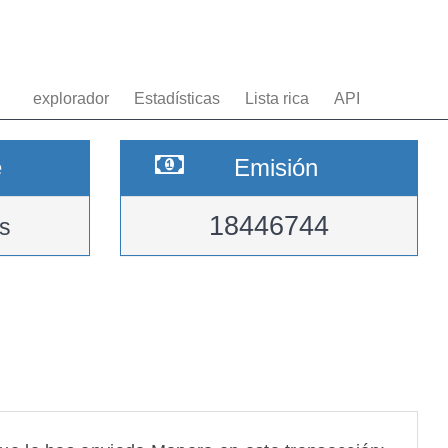
explorador
Estadísticas
Lista rica
API
e
Emisión
18446744
s