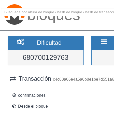
bloques
Dificultad
680700129763
Transacción
c4c83a06e4a5a6b8e1be7d551a6
confirmaciones
Desde el bloque