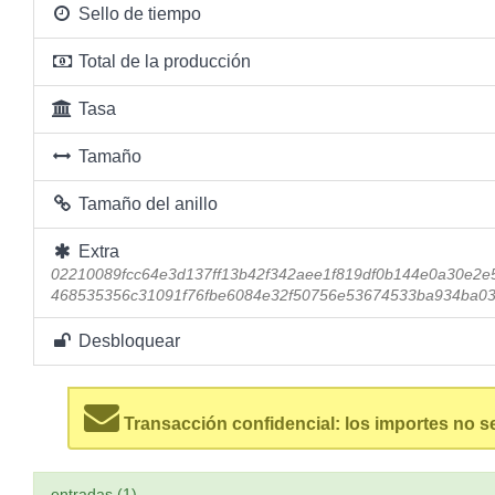
Sello de tiempo
Total de la producción
Tasa
Tamaño
Tamaño del anillo
Extra
02210089fcc64e3d137ff13b42f342aee1f819df0b144e0a30e2
468535356c31091f76fbe6084e32f50756e53674533ba934ba0
Desbloquear
Transacción confidencial: los importes no s
entradas (1)