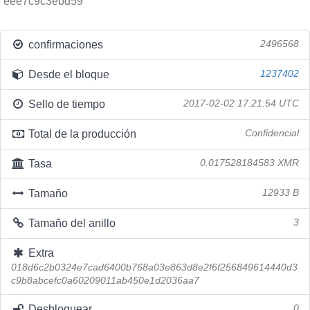
eee7c9c3ebd59
confirmaciones
2496568
Desde el bloque
1237402
Sello de tiempo
2017-02-02 17:21:54 UTC
Total de la producción
Confidencial
Tasa
0.017528184583 XMR
Tamaño
12933 B
Tamaño del anillo
3
Extra
018d6c2b0324e7cad6400b768a03e863d8e2f6f256849614440d3
c9b8abcefc0a60209011ab450e1d2036aa7
Desbloquear
0