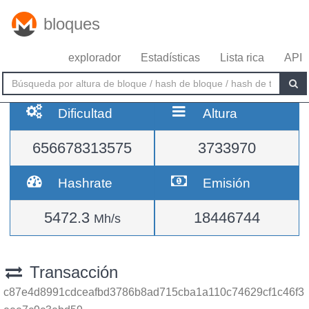
bloques
explorador
Estadísticas
Lista rica
API
Dificultad
Altura
656678313575
3733970
Hashrate
Emisión
5472.3
18446744
Mh/s
Transacción
c87e4d8991cdceafbd3786b8ad715cba1a110c74629cf1c46f3