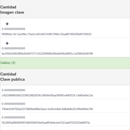
Cantidad
Imagen clave
0.000000000000
f659f0dcc9c7a1ef8ec73a11ce612bf2743917694c22aa887363256df3729222
0.000000000000
be155d14591685b43e647277c612295699e5fb4d404fa58f51c1e05643e69798
Salidas (9)
Cantidad
Clave publica
0.000000000000
c00228896f26d21539519829254c300d5e00aa3939f1e840523c7af90a40e13a
0.000000000000
750de510f763a22372895bdd86a1beec1e92e19ebc6d8a84b23c0f9e6944cf59
0.000000000000
f512805a898382ff87d64530ff20eb5aa6f54e6cbef1521ab97022323d4957fa