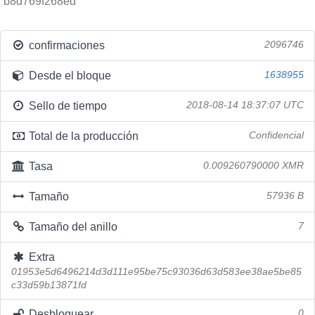
b8d769f268ed
confirmaciones
2096746
Desde el bloque
1638955
Sello de tiempo
2018-08-14 18:37:07 UTC
Total de la producción
Confidencial
Tasa
0.009260790000 XMR
Tamaño
57936 B
Tamaño del anillo
7
Extra
01953e5d6496214d3d111e95be75c93036d63d583ee38ae5be85
c33d59b13871fd
Desbloquear
0