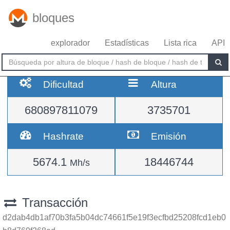
bloques
explorador
Estadísticas
Lista rica
API
Dificultad
Altura
680897811079
3735701
Hashrate
Emisión
5674.1
18446744
Mh/s
Transacción
d2dab4db1af70b3fa5b04dc74661f5e19f3ecfbd25208fcd1eb0