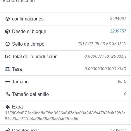
a6cbd613cc88d
confirmaciones
2494081
Desde el bloque
1239757
Sello de tiempo
2017-02-05 23:53:35 UTC
Total de la producción
8.800837768725 XMR
Tasa
0.000000000000 XMR
Tamaño
95 B
Tamaño del anillo
0
Extra
01580def673bc9bb8d5fbb3626a647bbe00a242da47b2fc4f39b3c
91c93ac011eb020800000007c5657565
Desbloquear
1239817