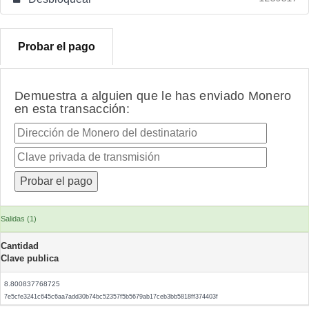
Probar el pago
Demuestra a alguien que le has enviado Monero
en esta transacción:
Salidas (1)
Cantidad
Clave publica
8.800837768725
7e5cfe3241c645c6aa7add30b74bc52357f5b5679ab17ceb3bb5818ff374403f