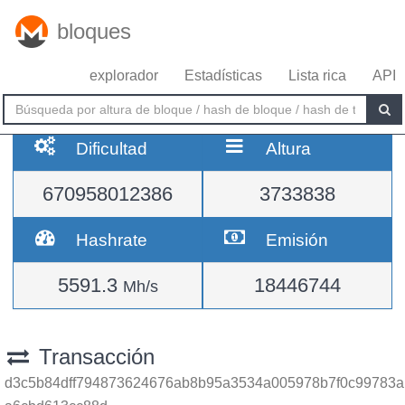
bloques
explorador
Estadísticas
Lista rica
API
Dificultad
Altura
670958012386
3733838
Hashrate
Emisión
5591.3
18446744
Mh/s
Transacción
d3c5b84dff794873624676ab8b95a3534a005978b7f0c99783a