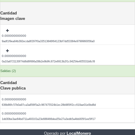
Cantidad
Imagen clave
0.000000000000
9adf1f9ea64b392ecda8f297f0a33513846f64123bf7dd53384e9799960056a0
0.000000000000
0a10a6721130f74d6d6f666a58b2e9b9fc872e6913b2f1c94254e405531b8cf8
Salidas (2)
Cantidad
Clave publica
0.000000000000
636b86fc57b0a97ca3a856f5a2c967475524b1ec28b985ff2cc619ae01e0bd8d
0.000000000000
1dd30be3ae84bd711a4931f2a23e688466dea55e27a3edb5a4bb005f1ee5ff17
Operado por
LocalMonero