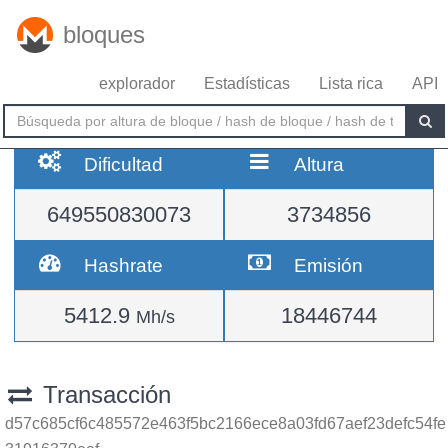
bloques
explorador
Estadísticas
Lista rica
API
Dificultad
Altura
649550830073
3734856
Hashrate
Emisión
5412.9
18446744
Mh/s
Transacción
d57c685cf6c485572e463f5bc2166ece8a03fd67aef23defc54fe