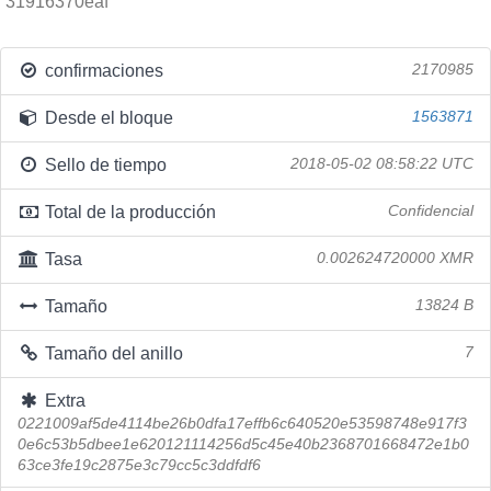
31916370eaf
confirmaciones
2170985
Desde el bloque
1563871
Sello de tiempo
2018-05-02 08:58:22 UTC
Total de la producción
Confidencial
Tasa
0.002624720000 XMR
Tamaño
13824 B
Tamaño del anillo
7
Extra
0221009af5de4114be26b0dfa17effb6c640520e53598748e917f3
0e6c53b5dbee1e620121114256d5c45e40b2368701668472e1b0
63ce3fe19c2875e3c79cc5c3ddfdf6