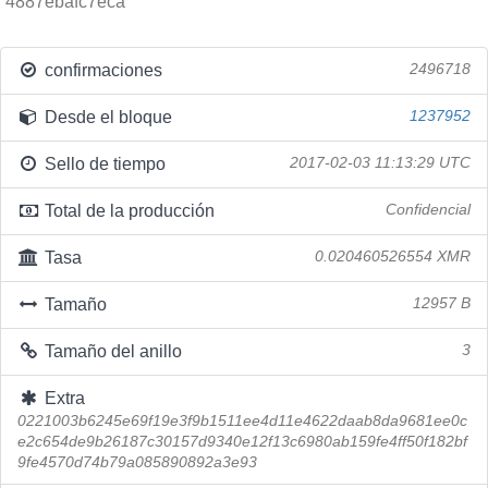
4887ebafc7eca
confirmaciones
2496718
Desde el bloque
1237952
Sello de tiempo
2017-02-03 11:13:29 UTC
Total de la producción
Confidencial
Tasa
0.020460526554 XMR
Tamaño
12957 B
Tamaño del anillo
3
Extra
0221003b6245e69f19e3f9b1511ee4d11e4622daab8da9681ee0c
e2c654de9b26187c30157d9340e12f13c6980ab159fe4ff50f182bf
9fe4570d74b79a085890892a3e93