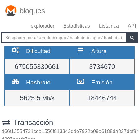
bloques
explorador
Estadísticas
Lista rica
API
Dificultad
Altura
675055330661
3734670
Hashrate
Emisión
5625.5
18446744
Mh/s
Transacción
d66f13554731cda1556f813343dde7922b09a6188da827def94