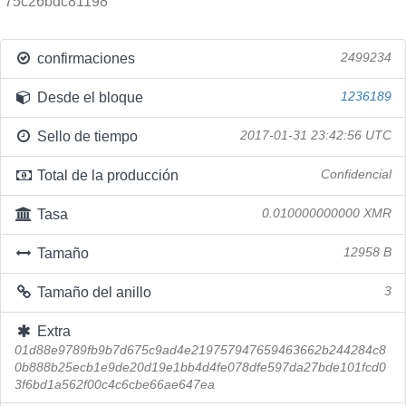
75c26bdc81198
confirmaciones
2499234
Desde el bloque
1236189
Sello de tiempo
2017-01-31 23:42:56 UTC
Total de la producción
Confidencial
Tasa
0.010000000000 XMR
Tamaño
12958 B
Tamaño del anillo
3
Extra
01d88e9789fb9b7d675c9ad4e219757947659463662b244284c8
0b888b25ecb1e9de20d19e1bb4d4fe078dfe597da27bde101fcd0
3f6bd1a562f00c4c6cbe66ae647ea