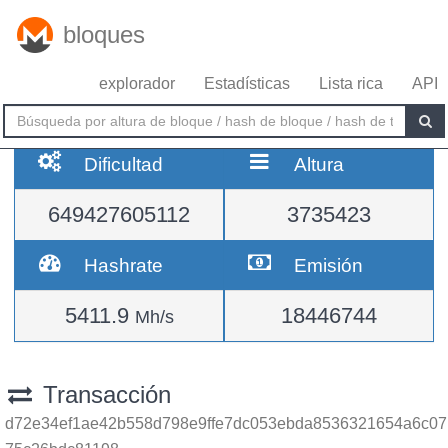
bloques
explorador
Estadísticas
Lista rica
API
Dificultad
Altura
649427605112
3735423
Hashrate
Emisión
5411.9
18446744
Mh/s
Transacción
d72e34ef1ae42b558d798e9ffe7dc053ebda8536321654a6c07