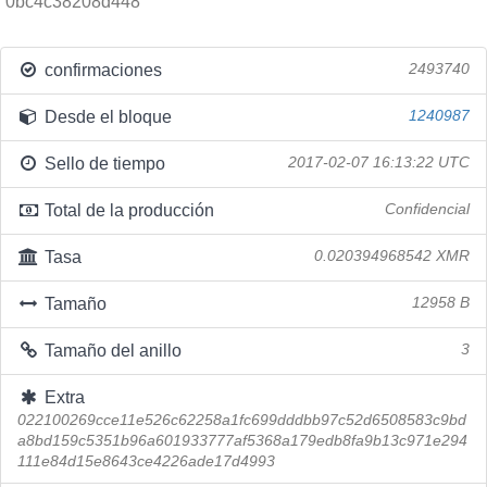
0bc4c38208d448
confirmaciones
2493740
Desde el bloque
1240987
Sello de tiempo
2017-02-07 16:13:22 UTC
Total de la producción
Confidencial
Tasa
0.020394968542 XMR
Tamaño
12958 B
Tamaño del anillo
3
Extra
022100269cce11e526c62258a1fc699dddbb97c52d6508583c9bd
a8bd159c5351b96a601933777af5368a179edb8fa9b13c971e294
111e84d15e8643ce4226ade17d4993