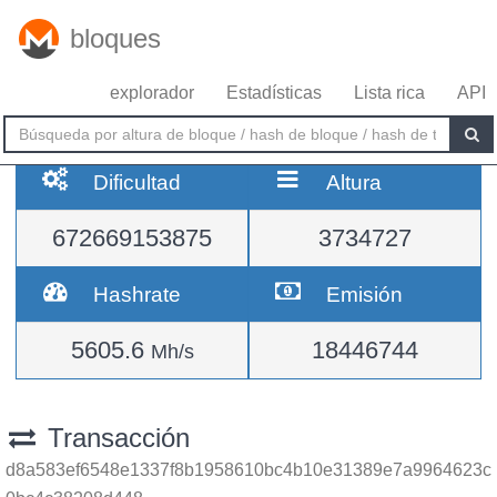
bloques
explorador
Estadísticas
Lista rica
API
Dificultad
Altura
672669153875
3734727
Hashrate
Emisión
5605.6
18446744
Mh/s
Transacción
d8a583ef6548e1337f8b1958610bc4b10e31389e7a9964623c