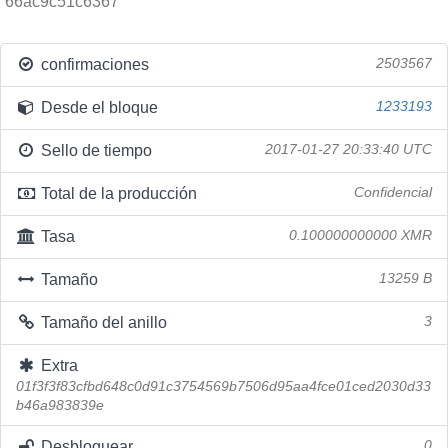
66ac9c51c6367
confirmaciones
2503567
Desde el bloque
1233193
Sello de tiempo
2017-01-27 20:33:40 UTC
Total de la producción
Confidencial
Tasa
0.100000000000 XMR
Tamaño
13259 B
Tamaño del anillo
3
Extra
01f3f3f83cfbd648c0d91c3754569b7506d95aa4fce01ced2030d33
b46a983839e
Desbloquear
0