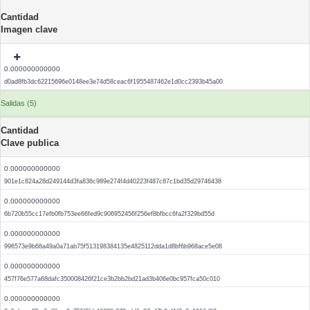
Cantidad
Imagen clave
0.000000000000
d0ad8fb3dc62215696e0148ee3e74d58ceac6f1955487462e1d0cc2393b45a00
Salidas (5)
Cantidad
Clave publica
0.000000000000
901e1c824a28d249144d3fa836c989e274f4d40223f487c87c1bd35d29746438
0.000000000000
6b720b55cc17efb0fb753ee66fed9c906952456f256ef8bfbcc6fa2f329bd55d
0.000000000000
996573e9b68a49a0a71ab75f513198384135e4825112dda1d8bf6b968ace5e08
0.000000000000
457f76e577a68dafc350008426f21ce3b2bb2bd21ad3b406e0bc957fca50c010
0.000000000000