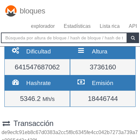
bloques
explorador
Estadísticas
Lista rica
API
Dificultad
Altura
641547687062
3736160
Hashrate
Emisión
5346.2
18446744
Mh/s
Transacción
de9ecfc91eb8c67d0383a2cc5f8c6345fe4cc042b7273a739a7