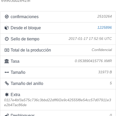
e9965dd2e429f
confirmaciones
2510264
Desde el bloque
1225896
Sello de tiempo
2017-01-17 17:52:56 UTC
Total de la producción
Confidencial
Tasa
0.053890415776 XMR
Tamaño
31973 B
Tamaño del anillo
5
Extra
0117e4bf3a575c736c3bbd22dff6f2e9c42555f8e54cc57d07911e3
e2b47ac86de
Desbloquear
0