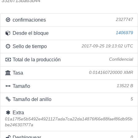
3526713ba63b44
confirmaciones
2327747
Desde el bloque
1406979
Sello de tiempo
2017-09-25 19:13:02 UTC
Total de la producción
Confidencial
Tasa
0.014160720000 XMR
Tamaño
13522 B
Tamaño del anillo
5
Extra
01a17f5e5b5492e4921127ada7ca22da14876f66e88faef86db95b
be246307f77a
Desbloquear
0