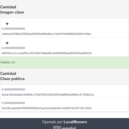
Cantidad
Imagen clave
0.000000000000
c66eb2a3538bb238f2b4a504558e99fbd68ca73efbf7b0d0966282d98dcf54ba
0.000000000000
d562541c4cce1ab991ce52f180b74d8a096c9b59009f8bbef8f36330edb60234
Salidas (2)
Cantidad
Clave publica
0.000000000000
41edc261d04da0c93d856c2749d746514581045919d8804a58893c877938421a
0.000000000000
54c56fcae4e8307ff9659365d62e5aed1e3ebd4e0dc34184479c3677d2c2053c
Operado por
LocalMonero
🇪🇸 español