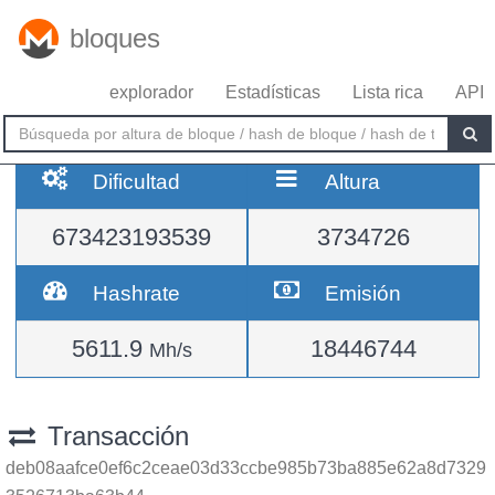
bloques
explorador
Estadísticas
Lista rica
API
Dificultad
Altura
673423193539
3734726
Hashrate
Emisión
5611.9
18446744
Mh/s
Transacción
deb08aafce0ef6c2ceae03d33ccbe985b73ba885e62a8d7329