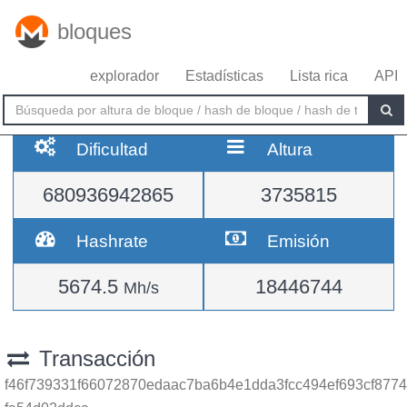
bloques
explorador
Estadísticas
Lista rica
API
Dificultad
Altura
680936942865
3735815
Hashrate
Emisión
5674.5
18446744
Mh/s
Transacción
f46f739331f66072870edaac7ba6b4e1dda3fcc494ef693cf8774