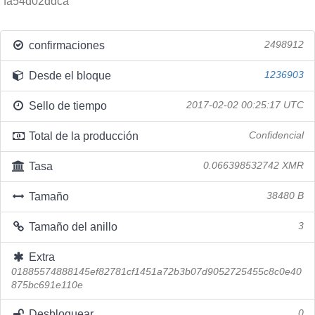
fa54d02ddca
confirmaciones
2498912
Desde el bloque
1236903
Sello de tiempo
2017-02-02 00:25:17 UTC
Total de la producción
Confidencial
Tasa
0.066398532742 XMR
Tamaño
38480 B
Tamaño del anillo
3
Extra
01885574888145ef82781cf1451a72b3b07d9052725455c8c0e40
875bc691e110e
Desbloquear
0