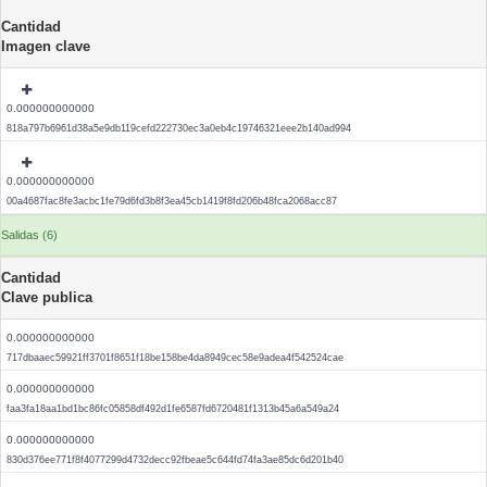
Cantidad
Imagen clave
0.000000000000
818a797b6961d38a5e9db119cefd222730ec3a0eb4c19746321eee2b140ad994
0.000000000000
00a4687fac8fe3acbc1fe79d6fd3b8f3ea45cb1419f8fd206b48fca2068acc87
Salidas (6)
Cantidad
Clave publica
0.000000000000
717dbaaec59921ff3701f8651f18be158be4da8949cec58e9adea4f542524cae
0.000000000000
faa3fa18aa1bd1bc86fc05858df492d1fe6587fd6720481f1313b45a6a549a24
0.000000000000
830d376ee771f8f4077299d4732decc92fbeae5c644fd74fa3ae85dc6d201b40